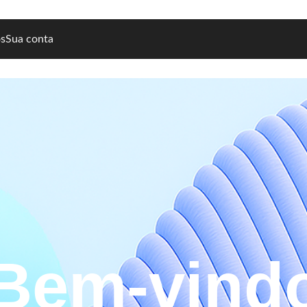
ós
Sua conta
Bem-vind