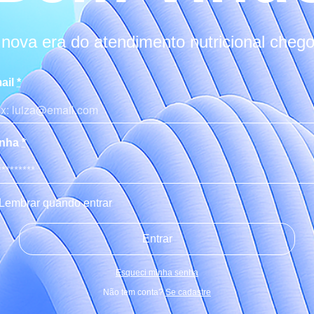
 nova era do atendimento nutricional chego
ail
*
nha
*
Lembrar quando entrar
Esqueci minha senha
Não tem conta?
Se cadastre