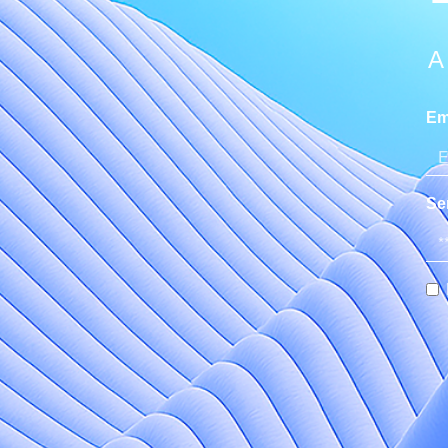
A
Em
Se